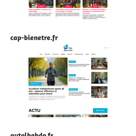
cap-bienetre.fr
autolhebdo.fr