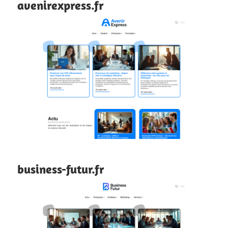
avenirexpress.fr
business-futur.fr