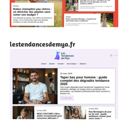
lestendancesdemya.fr