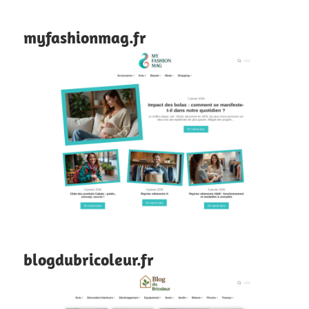
myfashionmag.fr
blogdubricoleur.fr